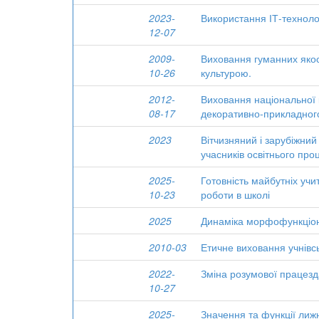
2023-
Використання ІТ-техноло
12-07
2009-
Виховання гуманних якос
10-26
культурою.
2012-
Виховання національної к
08-17
декоративно-прикладного
2023
Вітчизняний і зарубіжни
учасників освітнього про
2025-
Готовність майбутніх учи
10-23
роботи в школі
2025
Динаміка морфофункціона
2010-03
Етичне виховання учнівс
2022-
Зміна розумової працезда
10-27
2025-
Значення та функції лиж