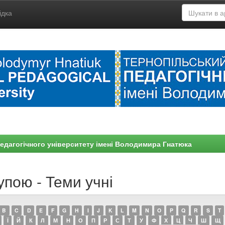
ідка
едагогічного університету імені Володимира Гнатюка
упою - Теми учні
B
C
D
E
F
G
H
I
J
K
L
M
N
O
P
Q
R
S
T
Ї
Й
К
Л
М
Н
О
П
Р
С
Т
У
Ф
Х
Ц
Ч
Ш
Щ