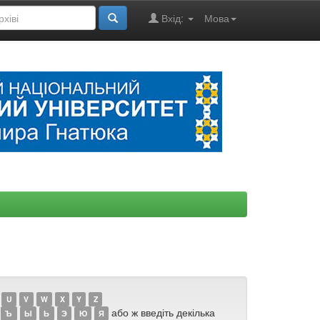
Вхід:
Мова
U
V
W
X
Y
Z
або ж введіть декілька
Ъ
Ы
Ь
Э
Ю
Я