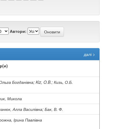
Автори:
далі >
р(и)
 Ольга Богданівна; Kiz, O.B.; Кизь, О.Б.
ник, Микола
нюк, Алла Василівна; Бак, В. Ф.
рожна, Ірина Павлівна