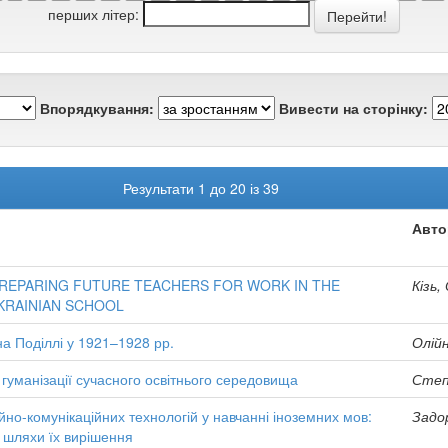
перших літер:
Впорядкування:
Вивести на сторінку:
Результати 1 до 20 із 39
Авто
REPARING FUTURE TEACHERS FOR WORK IN THE
Кізь,
KRAINIAN SCHOOL
на Поділлі у 1921–1928 рр.
Олій
б гуманізації сучасного освітнього середовища
Степа
но-комунікаційних технологій у навчанні іноземних мов:
Задо
 шляхи їх вирішення