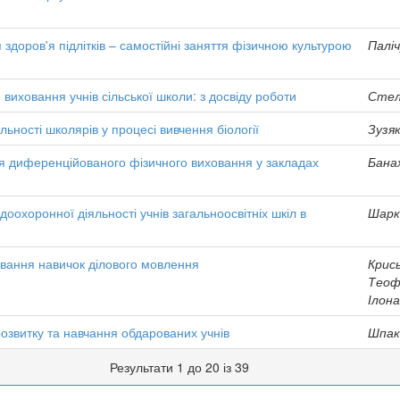
 здоров'я підлітків – самостійні заняття фізичною культурою
Паліч
виховання учнів сільської школи: з досвіду роботи
Стел
льності школярів у процесі вивчення біології
Зузяк
я диференційованого фізичного виховання у закладах
Банах
доохоронної діяльності учнів загальноосвітніх шкіл в
Шарк
вання навичок ділового мовлення
Крись
Теофі
Ілон
розвитку та навчання обдарованих учнів
Шпак
Результати 1 до 20 із 39