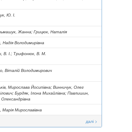
ук, Ю. І.
ьмашук, Жанна; Грицюк, Наталія
, Надія Володимирівна
, В. І.; Трифонюк, В. М.
о, Віталій Володимирович
ків, Мирослава Йосипівна; Винничук, Олег
лович; Бурдяк, Ілона Михайлівна; Павлишин,
а Олександрівна
, Марія Мирославівна
далі >