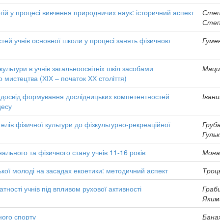
гій у процесі вивчення природничих наук: історичний аспект
Степ
Степ
тей учнів основної школи у процесі занять фізичною
Гуме
ультури в учнів загальноосвітніх шкіл засобами
Маци
 мистецтва (ХІХ – початок ХХ століття)
й досвід формування дослідницьких компетентностей
Івани
цесу
телів фізичної культури до фізкультурно-рекреаційної
Груба
Гульк
льного та фізичного стану учнів 11-16 років
Мона
ької молоді на засадах екоетики: методичний аспект
Троць
тності учнів під впливом рухової активності
Граби
Якими
ного спорту
Банах