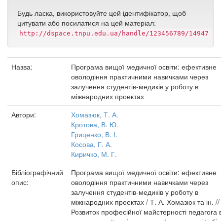
Будь ласка, використовуйте цей ідентифікатор, щоб
цитувати або посилатися на цей матеріал:
http://dspace.tnpu.edu.ua/handle/123456789/14947
Назва:
Програма вищої медичної освіти: ефективне
оволодіння практичними навичками через
залучення студентів-медиків у роботу в
міжнародних проектах
Автори:
Хомазюк, Т. А.
Кротова, В. Ю.
Гриценко, В. І.
Косова, Г. А.
Киричко, М. Г.
Бібліографічний
Програма вищої медичної освіти: ефективне
опис:
оволодіння практичними навичками через
залучення студентів-медиків у роботу в
міжнародних проектах / Т. А. Хомазюк та ін. //
Розвиток професійної майстерності педагога 