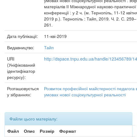
умовах нової соціокультурної реальності : збі
матеріалів ІІ Міжнародної науково-практичної
конференції : у 2 ч. (м. Тернопіль, 11-12 квітн
2019 р.). Тернопіль : Тайп, 2019. Ч. 2. С. 259–
261.
Дата публікації:
11-кві-2019
Видавництво:
Тайп
URI
http://dspace.tnpu.edu.ua/handle/123456789/1
(Уніфікований
ідентифікатор
ресурсу):
Розташовується
Розвиток професійної майстерності педагога 
у зібраннях:
умовах нової соціокультурної реальності
Файли цього матеріалу:
Файл
Опис
Розмір
Формат