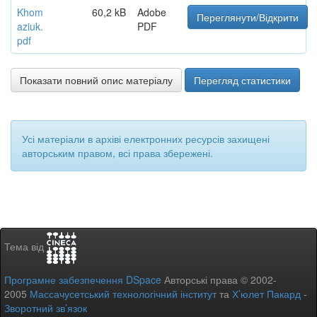
Khom
60,2 kB
Adobe
Переглянути/Відкрити
aziuk.
PDF
pdf
Показати повний опис матеріалу
Перегляд статистики
Усі матеріали в архіві електронних ресурсів захищені
авторським правом, всі права збережені.
Тема від
Програмне забезпечення DSpace
Авторські права © 2002-
2005
Массачусетський технологічний інститут
та
Х’юлет Пакард
-
Зворотний зв’язок