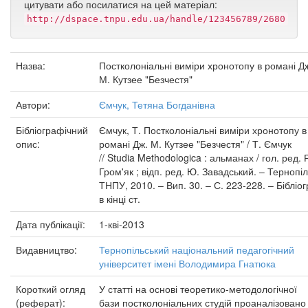
цитувати або посилатися на цей матеріал:
http://dspace.tnpu.edu.ua/handle/123456789/2680
Назва:
Постколоніальні виміри хронотопу в романі Д
М. Кутзее "Безчестя"
Автори:
Ємчук, Тетяна Богданівна
Бібліографічний
Ємчук, Т. Постколоніальні виміри хронотопу в
опис:
романі Дж. М. Кутзее "Безчестя" / Т. Ємчук
// Studia Methodologica : альманах / гол. ред. 
Гром'як ; відп. ред. Ю. Завадський. – Тернопіл
ТНПУ, 2010. – Вип. 30. – С. 223-228. – Бібліог
в кінці ст.
Дата публікації:
1-кві-2013
Видавництво:
Тернопільський національний педагогічний
університет імені Володимира Гнатюка
Короткий огляд
У статті на основі теоретико-методологічної
(реферат):
бази постколоніальних студій проаналізовано