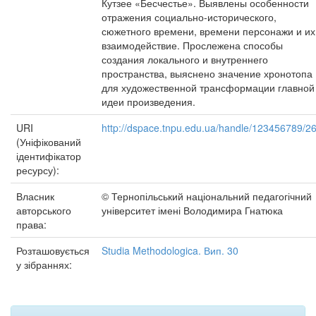
Кутзее «Бесчестье». Выявлены особенности
отражения социально-исторического,
сюжетного времени, времени персонажи и их
взаимодействие. Прослежена способы
создания локального и внутреннего
пространства, выяснено значение хронотопа
для художественной трансформации главной
идеи произведения.
URI
http://dspace.tnpu.edu.ua/handle/123456789/2
(Уніфікований
ідентифікатор
ресурсу):
Власник
© Тернопільський національний педагогічний
авторського
університет імені Володимира Гнатюка
права:
Розташовується
Studia Methodologica. Вип. 30
у зібраннях: