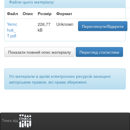
Файли цього матеріалу:
Файл
Опис
Розмір
Формат
Yemc
226,77
Unknown
Переглянути/Відкрити
huk_
kB
T.pdf
Показати повний опис матеріалу
Перегляд статистики
Усі матеріали в архіві електронних ресурсів захищені
авторським правом, всі права збережені.
Тема від