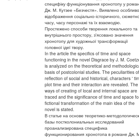
специфіку функціонування хронотопу у роман
Дж. М. Кутзее «Безчестя». Виявлено особливо
відображення соціально-історичного, сюжетн
часу, часу персонажі та їх взаємодію.
Простежено способи творення локального та
внутрішнього простору, з'ясовано значення
хронотопу для художньої трансформації
головної ідеї твору.
In the article the specifics of time and space
functioning in the novel Disgrace by J. M. Coet
is analyzed on the theoretical and methodologic
basis of postcolonial studies. The peculiarities o
reflection of social and historical, characters ' ti
plot time and their interaction are revealed. The
ways of creating of local and internal space are
traced and the significance of time and space fo
fictional transformation of the main idea of the
novel is stated.
В статье на основе теоретико-методологичес
базы постколониальных исследований
проанализирована специфика
функционирования хронотопа в романе Дж. 