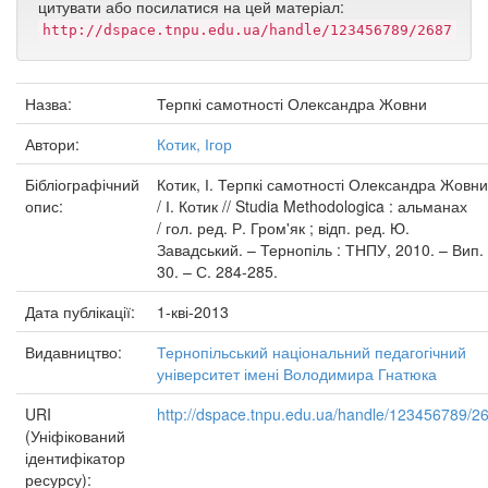
цитувати або посилатися на цей матеріал:
http://dspace.tnpu.edu.ua/handle/123456789/2687
Назва:
Терпкі самотності Олександра Жовни
Автори:
Котик, Ігор
Бібліографічний
Котик, І. Терпкі самотності Олександра Жовни
опис:
/ І. Котик // Studia Methodologica : альманах
/ гол. ред. Р. Гром'як ; відп. ред. Ю.
Завадський. – Тернопіль : ТНПУ, 2010. – Вип.
30. – С. 284-285.
Дата публікації:
1-кві-2013
Видавництво:
Тернопільський національний педагогічний
університет імені Володимира Гнатюка
URI
http://dspace.tnpu.edu.ua/handle/123456789/2
(Уніфікований
ідентифікатор
ресурсу):