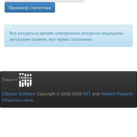
Просмотр статистики
Все ресурсы в архиве электронных ресурсов защищены
авторским правом, все права сохранены.
Тема от
DSpace Software
Copyright © 2002-2005
MIT
and
Hewlett-Packard
-
Обратная связь