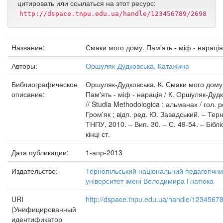
цитировать или ссылаться на этот ресурс:
http://dspace.tnpu.edu.ua/handle/123456789/2698
Название:
Смаки мого дому. Пам'ять - міф - нарація
Авторы:
Оршуляк-Дудковська, Катажина
Библиографическое
Оршуляк-Дудковська, К. Смаки мого дому
описание:
Пам'ять - міф - нарація / К. Оршуляк-Дуд
// Studia Methodologica : альманах / гол. р
Гром'як ; відп. ред. Ю. Завадський. – Терн
ТНПУ, 2010. – Вип. 30. – С. 49-54. – Бібліо
кінці ст.
Дата публикации:
1-апр-2013
Издательство:
Тернопільський національний педагогічн
університет імені Володимира Гнатюка
URI
http://dspace.tnpu.edu.ua/handle/1234567
(Унифицированный
идентификатор