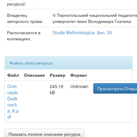
ресурса):
Владелец
© Тернопільський національний педагогі
авторского права:
університет імені Володимира Гнатюка
Располагается в
Studia Methodologica. Вип. 30
коллекциях:
Файлы этого ресурса:
Файл
Описание
Размер
Формат
Orsh
245,19
Unknown
Просмотреть/Откры
ulyak-
kB
Dudk
ovs'k
a_K.p
df
Показать полное описание ресурса