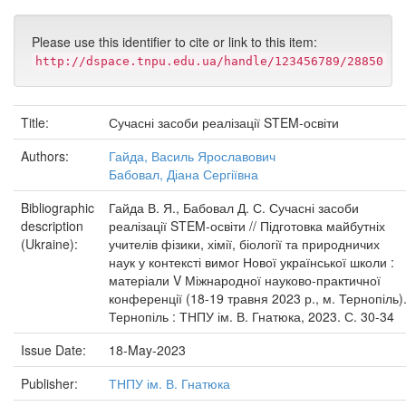
Please use this identifier to cite or link to this item:
http://dspace.tnpu.edu.ua/handle/123456789/28850
Title:
Сучасні засоби реалізації STEM-освіти
Authors:
Гайда, Василь Ярославович
Бабовал, Діана Сергіївна
Bibliographic
Гайда В. Я., Бабовал Д. С. Сучасні засоби
description
реалізації STEM-освіти // Підготовка майбутніх
(Ukraine):
учителів фізики, хімії, біології та природничих
наук у контексті вимог Нової української школи :
матеріали V Міжнародної науково-практичної
конференції (18-19 травня 2023 р., м. Тернопіль)
Тернопіль : ТНПУ ім. В. Гнатюка, 2023. С. 30-34
Issue Date:
18-May-2023
Publisher:
ТНПУ ім. В. Гнатюка