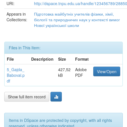
URI:
http://dspace.tnpu.edu.ua/handle/123456789/2885
Appears in
Підготовка майбутніх учителів фізики, хімії,
Collections:
біології та природничих наук у контексті вимог
Нової української школи
Files in This Item:
File
Description
Size
Format
5_Gajda_
427,52
Adobe
View/Open
Baboval.p
kB
PDF
df
Show full item record
Items in DSpace are protected by copyright, with all rights
reserved, unless otherwise indicated.