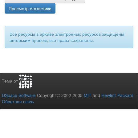
Просмотр статистики
Все ресурсы в архиве электронных ресурсов защищены
авторским правом, все права сохранены.
Тема от
DSpace Software
Copyright © 2002-2005
MIT
and
Hewlett-Packard
-
Обратная связь