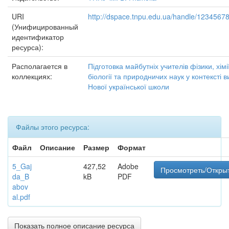
URI
http://dspace.tnpu.edu.ua/handle/1234567
(Унифицированный
идентификатор
ресурса):
Располагается в
Підготовка майбутніх учителів фізики, хімії
коллекциях:
біології та природничих наук у контексті 
Нової української школи
Файлы этого ресурса:
Файл
Описание
Размер
Формат
5_Gaj
427,52
Adobe
Просмотреть/Откры
da_B
kB
PDF
abov
al.pdf
Показать полное описание ресурса