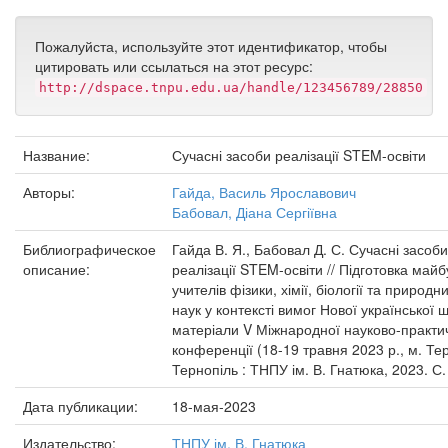
Пожалуйста, используйте этот идентификатор, чтобы
цитировать или ссылаться на этот ресурс:
http://dspace.tnpu.edu.ua/handle/123456789/28850
Название:
Сучасні засоби реалізації STEM-освіти
Авторы:
Гайда, Василь Ярославович
Бабовал, Діана Сергіївна
Библиографическое
Гайда В. Я., Бабовал Д. С. Сучасні засоби
описание:
реалізації STEM-освіти // Підготовка майб
учителів фізики, хімії, біології та природн
наук у контексті вимог Нової української ш
матеріали V Міжнародної науково-практи
конференції (18-19 травня 2023 р., м. Тер
Тернопіль : ТНПУ ім. В. Гнатюка, 2023. С.
Дата публикации:
18-мая-2023
Издательство:
ТНПУ ім. В. Гнатюка