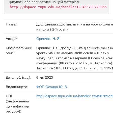
цитувати або посилатися на цей матеріал:
http://dspace.tnpu.edu.ua/handle/123456789/29855
Назва:
Дослідницька діяльність учнів на уроках хімії я
напрям stem освіти
Автори:
Оринчак, Н. Я.
Бібліографічний
Оринчак Н. Я. Дослідницька діяльність учнів н
опис:
уроках хімії як напрям stem освіти // Шлях у
науку: перші кроки : матеріали ІІ Всеукраїнськ
конференції. (06 квітня 2023 р., м. Тернопіль)
Тернопіль : ФОП Осадца Ю. В,, 2023. С. 113-
Дата публікації:
6-кві-2023
Видавництво:
ФОП Осадца Ю. В.
URI
http://dspace.tnpu.edu.ua/handle/123456789/2
(Уніфікований
ідентифікатор
ресурсу):