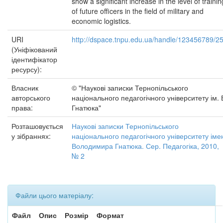
show a significant increase in the level of trainin
of future officers in the field of military and
economic logistics.
URI
http://dspace.tnpu.edu.ua/handle/123456789/2
(Уніфікований
ідентифікатор
ресурсу):
Власник
© "Наукові записки Тернопільського
авторського
національного педагогічного університету ім. 
права:
Гнатюка"
Розташовується
Наукові записки Тернопільського
у зібраннях:
національного педагогічного університету іме
Володимира Гнатюка. Сер. Педагогіка, 2010,
№ 2
Файли цього матеріалу:
Файл
Опис
Розмір
Формат