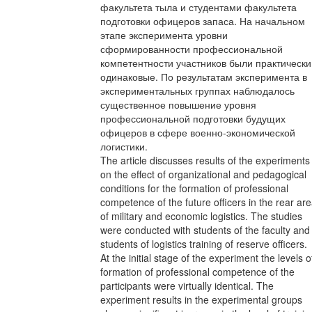
факультета тыла и студентами факультета
подготовки офицеров запаса. На начальном
этапе эксперимента уровни
сформированности профессиональной
компетентности участников были практически
одинаковые. По результатам эксперимента в
экспериментальных группах наблюдалось
существенное повышение уровня
профессиональной подготовки будущих
офицеров в сфере военно-экономической
логистики.
The article discusses results of the experiments
on the effect of organizational and pedagogical
conditions for the formation of professional
competence of the future officers in the rear ar
of military and economic logistics. The studies
were conducted with students of the faculty and
students of logistics training of reserve officers.
At the initial stage of the experiment the levels o
formation of professional competence of the
participants were virtually identical. The
experiment results in the experimental groups