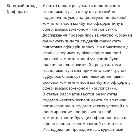
Короткий огляд
У статті подані результати педагогічного
(реферат):
експерименту із впливу організаційно-
педагогічних умов на формування фахової
компетентності майбутніх офіцерів тилу в
сфері військово-економічної логістики.
Дослідження проводились за участю курсанті
факультету тилу та студентів факультету
підготовки офіцерів запасу. На початковому
етапі експерименту рівні сформованості
фахової компетентності учасників були
практично однаковими. За результатами
експерименту в експериментальних групах
відбулось більш суттєве підвищення рівня
фахової компетентності майбутніх офіцерів у
сфері військово-економічної логістики.
В статье рассматриваются результаты
педагогического эксперимента по влиянию
организационно-педагогических условий на
формирование профессиональной
компетентности будущих офицеров тыла в
сфере военно-экономической логистики.
Исследования проводились с курсантами