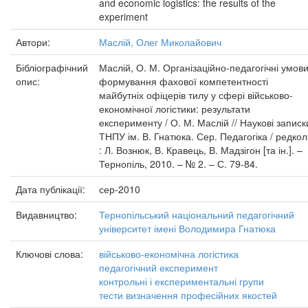
and economic logistics: the results of the
experiment
Автори:
Маслій, Олег Миколайович
Бібліографічний
Маслій, О. М. Організаційно-педагогічні умов
опис:
формування фахової компетентності
майбутніх офіцерів тилу у сфері військово-
економічної логістики: результати
експерименту / О. М. Маслій // Наукові записк
ТНПУ ім. В. Гнатюка. Сер. Педагогіка / редкол
: Л. Вознюк, В. Кравець, В. Мадзігон [та ін.]. –
Тернопіль, 2010. – № 2. – С. 79-84.
Дата публікації:
сер-2010
Видавництво:
Тернопільський національний педагогічний
університет імені Володимира Гнатюка
Ключові слова:
військово-економічна логістика
педагогічний експеримент
контрольні і експериментальні групи
тести визначення професійних якостей