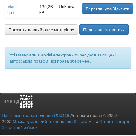
Masli
139,26
Unknown
Переглянути/Відкрити
j.pdf
kB
Показати повний опис матеріалу
Перегляд статистики
Усі матеріали в архіві електронних ресурсів захищені
авторським правом, всі права збережені.
Тема від
Програмне забезпечення DSpace
Авторські права © 2002-
2005
Массачусетський технологічний інститут
та
Х’юлет Пакард
-
Зворотний зв’язок