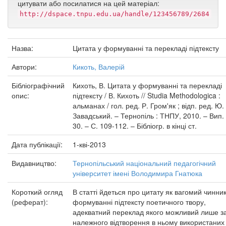
цитувати або посилатися на цей матеріал:
http://dspace.tnpu.edu.ua/handle/123456789/2684
Назва:
Цитата у формуванні та перекладі підтексту
Автори:
Кикоть, Валерій
Бібліографічний
Кихоть, В. Цитата у формуванні та перекладі
опис:
підтексту / В. Кихоть // Studia Methodologica :
альманах / гол. ред. Р. Гром'як ; відп. ред. Ю.
Завадський. – Тернопіль : ТНПУ, 2010. – Вип.
30. – С. 109-112. – Бібліогр. в кінці ст.
Дата публікації:
1-кві-2013
Видавництво:
Тернопільський національний педагогічний
університет імені Володимира Гнатюка
Короткий огляд
В статті йдеться про цитату як вагомий чинник
(реферат):
формуванні підтексту поетичного твору,
адекватний переклад якого можливий лише з
належного відтворення в ньому використаних