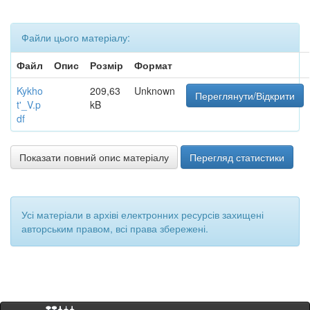
Файли цього матеріалу:
Файл
Опис
Розмір
Формат
Kykho
209,63
Unknown
Переглянути/Відкрити
t'_V.p
kB
df
Показати повний опис матеріалу
Перегляд статистики
Усі матеріали в архіві електронних ресурсів захищені
авторським правом, всі права збережені.