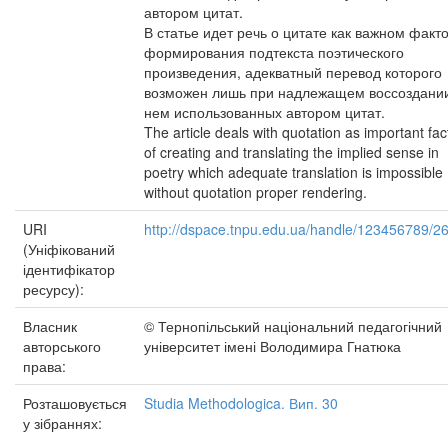
автором цитат.
В статье идет речь о цитате как важном факт
формирования подтекста поэтического
произведения, адекватный перевод которого
возможен лишь при надлежащем воссоздании
нем использованных автором цитат.
The article deals with quotation as important fac
of creating and translating the implied sense in
poetry which adequate translation is impossible
without quotation proper rendering.
URI
http://dspace.tnpu.edu.ua/handle/123456789/2
(Уніфікований
ідентифікатор
ресурсу):
Власник
© Тернопільський національний педагогічний
авторського
університет імені Володимира Гнатюка
права:
Розташовується
Studia Methodologica. Вип. 30
у зібраннях: